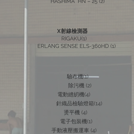
HASHIMA HN – 25 (2)
X射線檢測器
RIGAKU(1)
ERLANG SENSE ELS-360HD (1)
驗布機(1)
除污機 (2)
電動縫紉機(4)
針織品檢驗燈箱(14)
燙平機 (4)
電子包裝機(1)
手動液壓搬運車 (4)