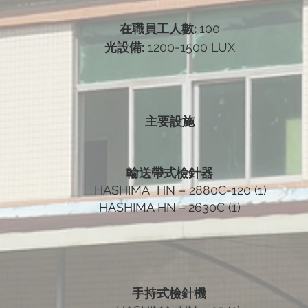
在職員工人數:
100
光設備:
1200-1500 LUX
主要設施
輸送帶式檢針器
HASHIMA HN – 2880C-120 (1)
HASHIMA HN－2630C (1)
手持式檢針機