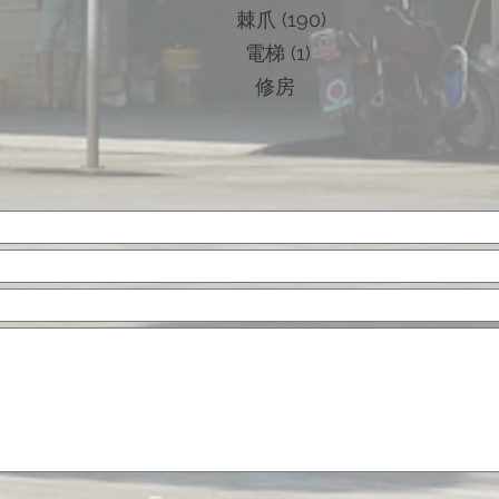
棘爪 (190)
電梯 (1)
修房