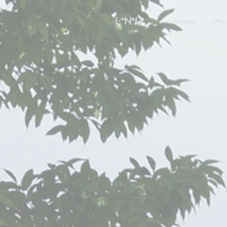
LNL
Home
Pho