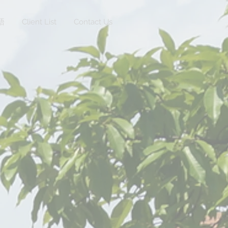
語
Client List
Contact Us