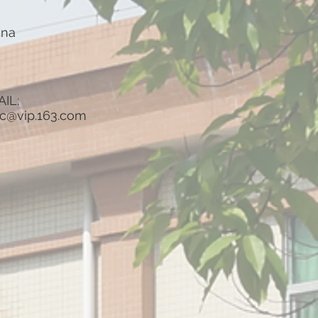
ina
IL:
qc@vip.163.com