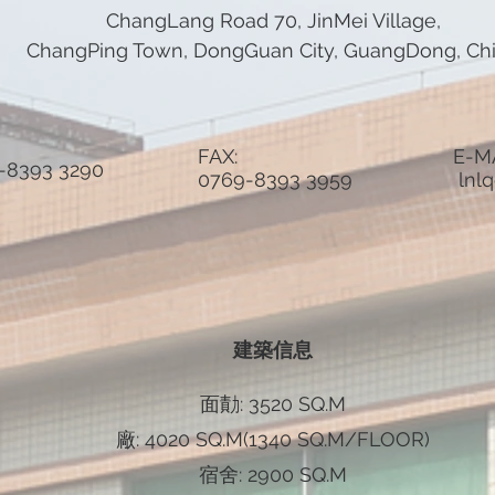
ChangLang Road 70, JinMei Village,
ChangPing Town, DongGuan City, GuangDong, Ch
FAX:
E-MA
3 3290
0769-8393 3959
lnl
建築信息
面勣: 3520 SQ.M
廠: 4020 SQ.M(1340 SQ.M/FLOOR)
宿舍: 2900 SQ.M