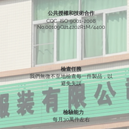
公共授權和技術合作
CQC ISO 9001-2008
No.00109Q214202R1M/4400
檢查任務
我們無微不至地檢查每一件製品，以
避免失誤
檢驗能力
每月30萬件左右